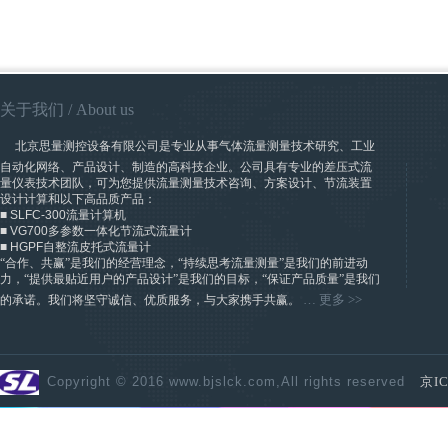
关于我们
/ A
bout us
​
北京思量测控设备有限公司是专业从事气体流量测量技术研究、工业
自动化网络、产品设计、制造的高科技企业。公司具有专业的差压式流
量仪表技术团队，可为您提供流量测量技术咨询、方案设计、节流装置
设计计算和以下高品质产品：
■
SLFC-300
流量计算机
■
VG700
多参数一体化节流式流量计
■
HGPF
自整流皮托式流量计
“合作、共赢”是我们的经营理念，“持续思考流量测量”是我们的前进动
力，“提供最贴近用户的产品设计”是我们的目标，“保证产品质量”是我们
…
更多
>>
的承诺。我们将坚守诚信、优质服务，与大家携手共赢。
Copyright © 2016 www.bjslck.com,All rights reserved
京IC