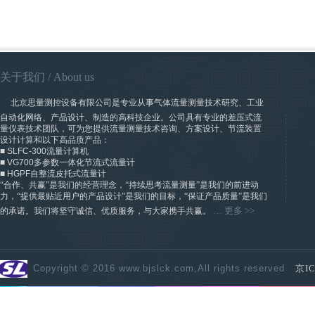
关于我们
/ A
bout us
​
北京思量测控设备有限公司是专业从事气体流量测量技术研究、工业
自动化网络、产品设计、制造的高科技企业。公司具有专业的差压式流
量仪表技术团队，可为您提供流量测量技术咨询、方案设计、节流装置
设计计算和以下高品质产品：
■
SLFC-300
流量计算机
■
VG700
多参数一体化节流式流量计
■
HGPF
自整流皮托式流量计
“合作、共赢”是我们的经营理念，“持续思考流量测量”是我们的前进动
力，“提供最贴近用户的产品设计”是我们的目标，“保证产品质量”是我们
…
更多
>>
的承诺。我们将坚守诚信、优质服务，与大家携手共赢。
Copyright © 2016 www.bjslck.com,All rights reserved
京IC