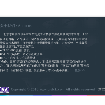
关于我们
/ A
bout us
​
北京思量测控设备有限公司是专业从事气体流量测量技术研究、工业
自动化网络、产品设计、制造的高科技企业。公司具有专业的差压式流
量仪表技术团队，可为您提供流量测量技术咨询、方案设计、节流装置
设计计算和以下高品质产品：
■
SLFC-300
流量计算机
■
VG700
多参数一体化节流式流量计
■
HGPF
自整流皮托式流量计
“合作、共赢”是我们的经营理念，“持续思考流量测量”是我们的前进动
力，“提供最贴近用户的产品设计”是我们的目标，“保证产品质量”是我们
…
更多
>>
的承诺。我们将坚守诚信、优质服务，与大家携手共赢。
Copyright © 2016 www.bjslck.com,All rights reserved
京IC